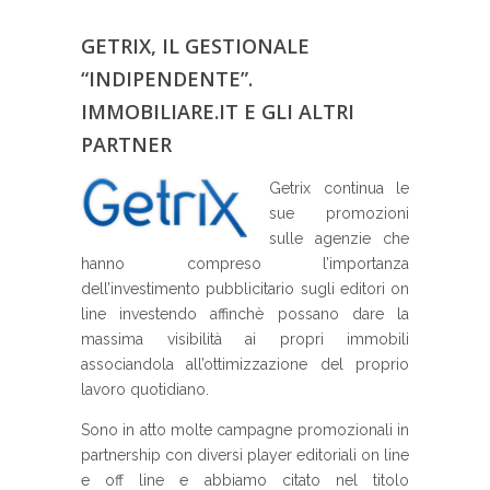
Getrix, il gestionale “indipendente”.
GETRIX, IL GESTIONALE
Immobiliare.it e gli altri partner
“INDIPENDENTE”.
IMMOBILIARE.IT E GLI ALTRI
PARTNER
Getrix continua le
sue promozioni
sulle agenzie che
hanno compreso l’importanza
dell’investimento pubblicitario sugli editori on
line investendo affinchè possano dare la
massima visibilità ai propri immobili
associandola all’ottimizzazione del proprio
lavoro quotidiano.
Sono in atto molte campagne promozionali in
partnership con diversi player editoriali on line
e off line e abbiamo citato nel titolo